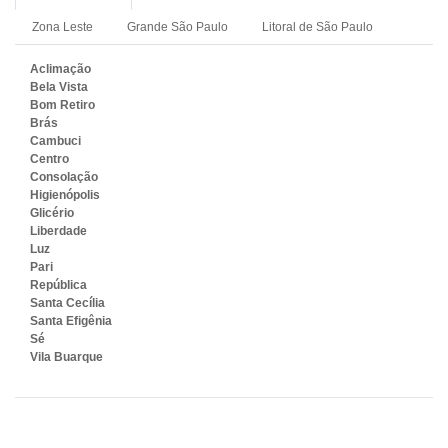
Zona Leste
Grande São Paulo
Litoral de São Paulo
Aclimação
Bela Vista
Bom Retiro
Brás
Cambuci
Centro
Consolação
Higienópolis
Glicério
Liberdade
Luz
Pari
República
Santa Cecília
Santa Efigênia
Sé
Vila Buarque