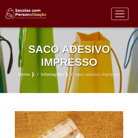
SACO ADESIVO
IMPRESSO
Home ❱
Infomações ❱
saco adesivo impresso