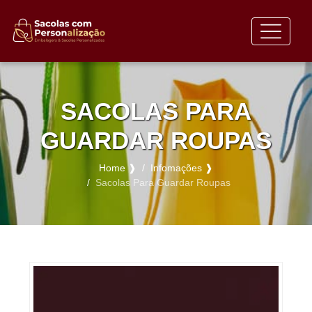
SACOLAS PARA
GUARDAR ROUPAS​
Home ❱
Infomações ❱
Sacolas Para Guardar Roupas​