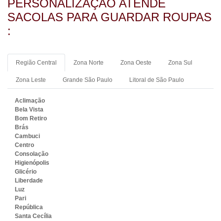
PERSONALIZAÇÃO ATENDE
SACOLAS PARA GUARDAR ROUPAS​
:
Região Central
Zona Norte
Zona Oeste
Zona Sul
Zona Leste
Grande São Paulo
Litoral de São Paulo
Aclimação
Bela Vista
Bom Retiro
Brás
Cambuci
Centro
Consolação
Higienópolis
Glicério
Liberdade
Luz
Pari
República
Santa Cecília