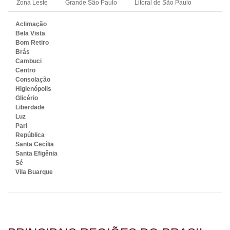
Zona Leste
Grande São Paulo
Litoral de São Paulo
Aclimação
Bela Vista
Bom Retiro
Brás
Cambuci
Centro
Consolação
Higienópolis
Glicério
Liberdade
Luz
Pari
República
Santa Cecília
Santa Efigênia
Sé
Vila Buarque