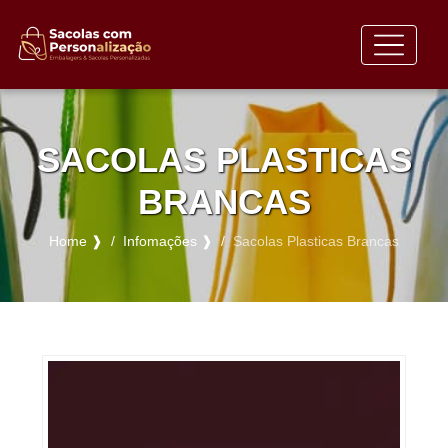
SACOLAS PLASTICAS
BRANCAS
Home ❱
Infomações ❱
Sacolas Plasticas Brancas