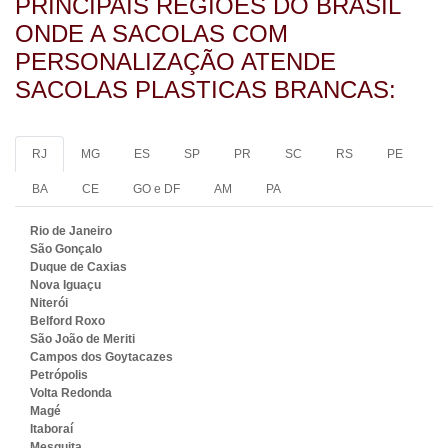
PRINCIPAIS REGIÕES DO BRASIL
ONDE A SACOLAS COM
PERSONALIZAÇÃO ATENDE
SACOLAS PLASTICAS BRANCAS:
RJ
MG
ES
SP
PR
SC
RS
PE
BA
CE
GO e DF
AM
PA
Rio de Janeiro
São Gonçalo
Duque de Caxias
Nova Iguaçu
Niterói
Belford Roxo
São João de Meriti
Campos dos Goytacazes
Petrópolis
Volta Redonda
Magé
Itaboraí
Mesquita