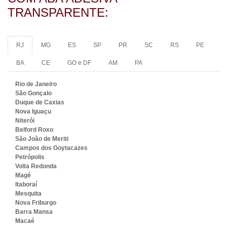
TRANSPARENTE:
RJ
MG
ES
SP
PR
SC
RS
PE
BA
CE
GO e DF
AM
PA
Rio de Janeiro
São Gonçalo
Duque de Caxias
Nova Iguaçu
Niterói
Belford Roxo
São João de Meriti
Campos dos Goytacazes
Petrópolis
Volta Redonda
Magé
Itaboraí
Mesquita
Nova Friburgo
Barra Mansa
Macaé