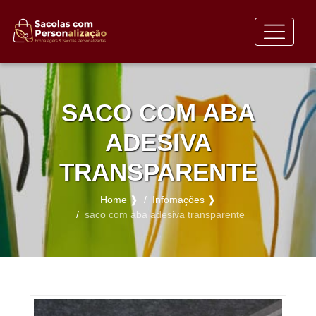
SACO COM ABA
ADESIVA
TRANSPARENTE
Home ❱
Infomações ❱
saco com aba adesiva transparente